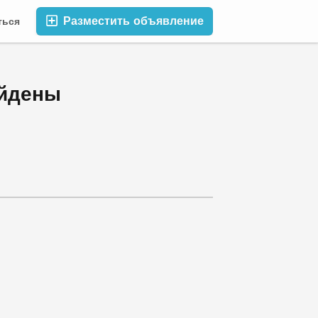
Разместить объявление
ться
сы
Блог
Компании
Сохранено
فعاليات  не найдены