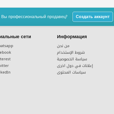
Вы профессиональный продавец?
Создать аккаунт
иальные сети
Информация
atsapp
من نحن
ebook
شروط الإستخدام
terest
سياسة الخصوصية
itter
إعلانات في دول اخرى
kedIn
سياسات المحتوى