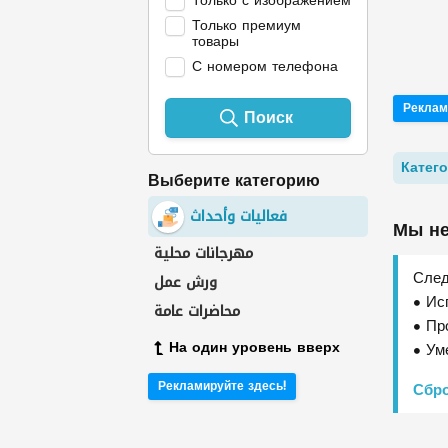
Только с изображением
Только премиум
товары
С номером телефона
Реклам
Поиск
Выберите категорию
فعاليات وأحداث
Мы не
След
Ис
Пр
На один уровень вверх
Ум
Рекламируйте здесь!
Сбр