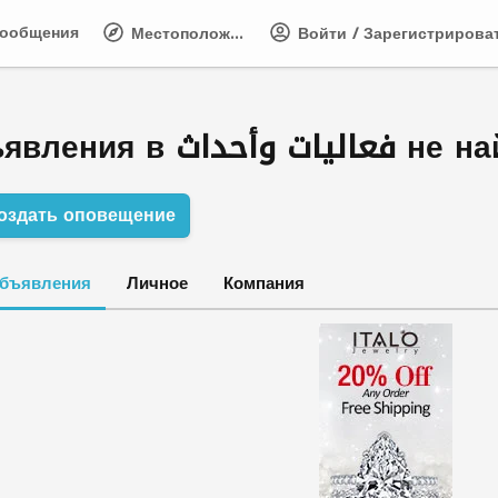
ообщения
Местоположение
Войти / Зарегистрирова
Сохранено
Часто задаваемые вопро
0
Объявления в وأحداث
оздать оповещение
объявления
Личное
Компания